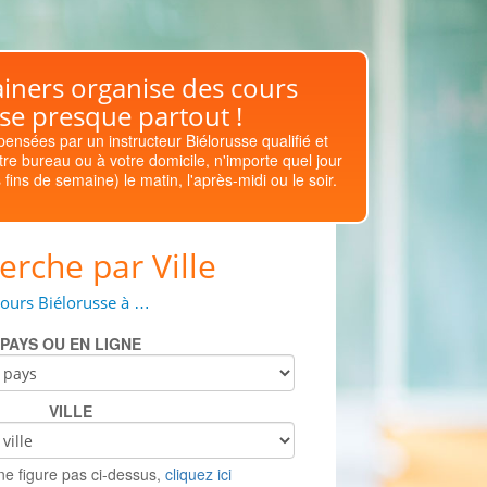
iners organise des cours
se presque partout !
pensées par un instructeur Biélorusse qualifié et
re bureau ou à votre domicile, n'importe quel jour
fins de semaine) le matin, l'après-midi ou le soir.
erche par Ville
ours Biélorusse à …
PAYS OU EN LIGNE
VILLE
e ne figure pas ci-dessus,
cliquez ici