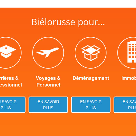
Biélorusse pour...
rières &
Voyages &
Déménagement
Immobi
essionnel
Personnel
 SAVOIR
EN SAVOIR
EN SAVOIR
EN SA
PLUS
PLUS
PLUS
PLU