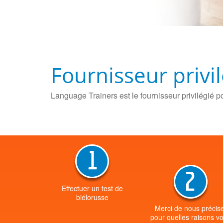
Fournisseur privi
Language Trainers est le fournisseur privilégié p
Effectuer un test de
biélorusse
Merci de nous précis
pour quelles raisons v