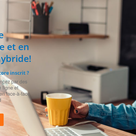
e
e et en
hybride!
ore inscrit ?
cez par des
 ligne et
en face-à-face
d