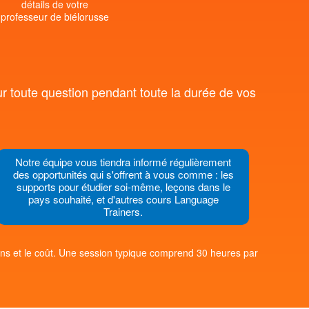
détails de votre
professeur de biélorusse
r toute question pendant toute la durée de vos
Notre équipe vous tiendra informé régulièrement
des opportunités qui s'offrent à vous comme : les
supports pour étudier soi-même, leçons dans le
pays souhaité, et d'autres cours Language
Trainers.
çons et le coût. Une session typique comprend 30 heures par