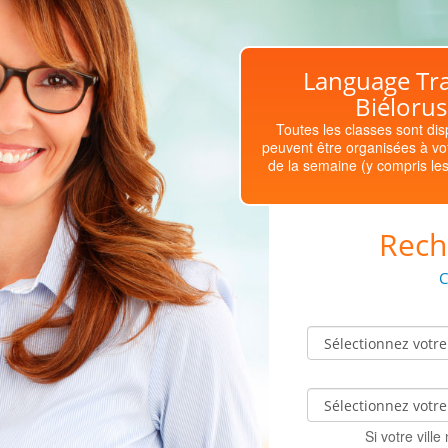
Language Tra
Biélorus
Toutes les classes sont dis
peuvent être organisées à vot
de la semaine (y compris les 
Rech
C
Si votre vill