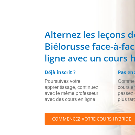
Alternez les leçons d
Biélorusse face-à-fac
ligne avec un cours 
Déjà inscrit ?
Pas enc
Poursuivez votre
Commen
apprentissage, continuez
cours en
avec le même professeur
passez 
avec des cours en ligne
plus tar
COMMENCEZ VOTRE COURS HYBRIDE