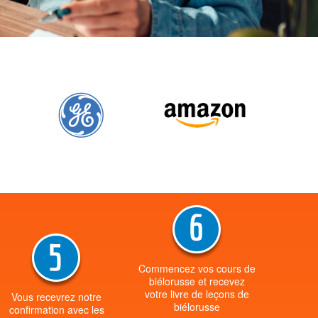
Commencez vos cours de
biélorusse et recevez
votre livre de leçons de
Vous recevrez notre
biélorusse
confirmation avec les