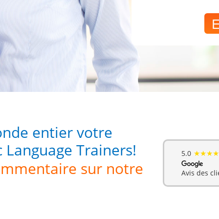
E
nde entier votre
c Language Trainers!
★★★★
5.0
commentaire sur notre
Avis des cli