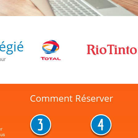
légié
our
Comment Réserver
er
ous