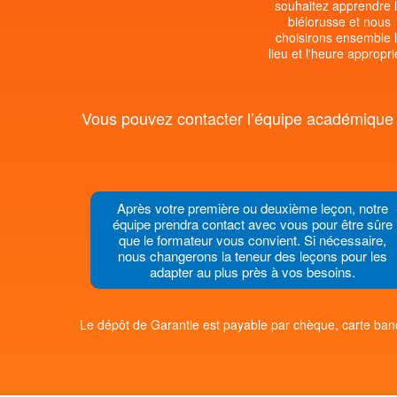
souhaitez apprendre 
biélorusse et nous
choisirons ensemble 
lieu et l'heure appropri
Vous pouvez contacter l’équipe académique d
Après votre première ou deuxième leçon, notre
équipe prendra contact avec vous pour être sûre
que le formateur vous convient. Si nécessaire,
nous changerons la teneur des leçons pour les
adapter au plus près à vos besoins.
Le dépôt de Garantie est payable par chèque, carte banc