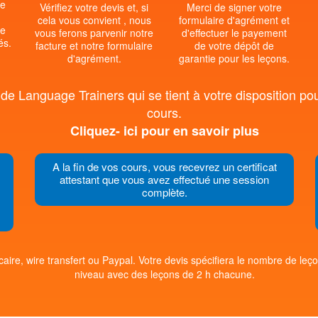
le
Vérifiez votre devis et, si
Merci de signer votre
cela vous convient , nous
formulaire d'agrément et
le
vous ferons parvenir notre
d'effectuer le payement
és.
facture et notre formulaire
de votre dépôt de
d'agrément.
garantie pour les leçons.
e Language Trainers qui se tient à votre disposition pou
cours.
Cliquez- ici pour en savoir plus
A la fin de vos cours, vous recevrez un certificat
attestant que vous avez effectué une session
complète.
aire, wire transfert ou Paypal. Votre devis spécifiera le nombre de le
niveau avec des leçons de 2 h chacune.