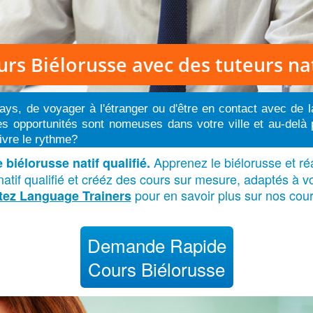
urs Biélorusse
avec des tuteurs nat
ays, de voyager à l'étranger ou d'être en contact avec de l
es opportunités sont nomeuses dans votre ville et au-delà
ivre le rythme?
Apprenez le biélorusse et ré
biélorusse natif qualifié.
tif qualifié et crééz des cours sur mesure, adaptés à vo
pour en savoir plus sur nos cour
tez Language Trainers
Demande Rapide
Cours Biélorusse