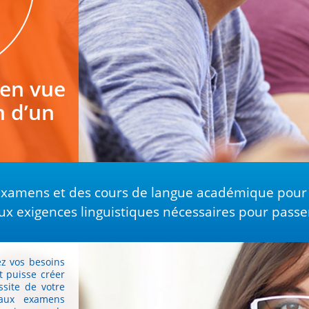
 en vue
n d’un
examens et des cours de langue académique pour 
 exigences linguistiques nécessaires pour passer 
iez vos besoins
t puisse créer
ssite de votre
 aux examens