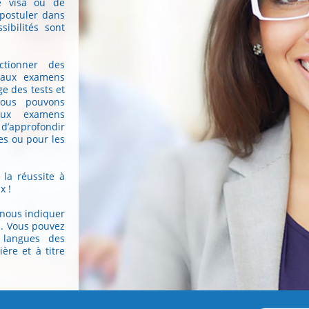
e visa ou de
postuler dans
ibilités sont
tionner des
n aux examens
ge des tests et
Nous pouvons
aux examens
 d’approfondir
es ou pour les
la réussite à
x !
 nous indiquer
n. Vous pouvez
 langues des
ière et à titre