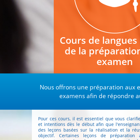
Cours de langues
de la préparatio
examen
Nous offrons une préparation aux 
examens afin de répondre aux
Pour ces cours, il est essentiel que vous clarif
et intentions dès le début afin que l'enseignan
des leçons basées sur la réalisation et la réu
objectif. Certaines leçons de préparation