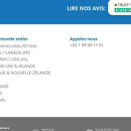
LIRE NOS AVIS:
 monde entier
Appelez-nous
+33 1 89 96 11 61
anies.sites.ltfr.text
A
/
CANADA (FR)
UNIS
/
USA (ES)
E-UNI & IRLANDE
LIE & NOUVELLE-ZÉLANDE
AGNE
E
GAL