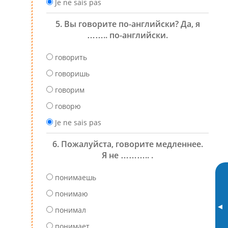
Je ne sais pas
5. Вы говорите по-английски? Да, я
…….. по-английски.
говорить
говоришь
говорим
говорю
Je ne sais pas
6. Пожалуйста, говорите медленнее.
Я не ……….. .
понимаешь
понимаю
▸
понимал
понимает