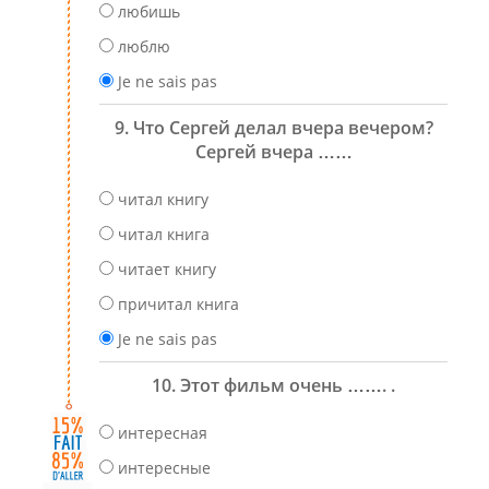
любишь
люблю
Je ne sais pas
9. Что Сергей делал вчера вечером?
Сергей вчера ……
читал книгу
читал книга
читает книгу
причитал книга
Je ne sais pas
10. Этот фильм очень ……. .
интересная
интересные