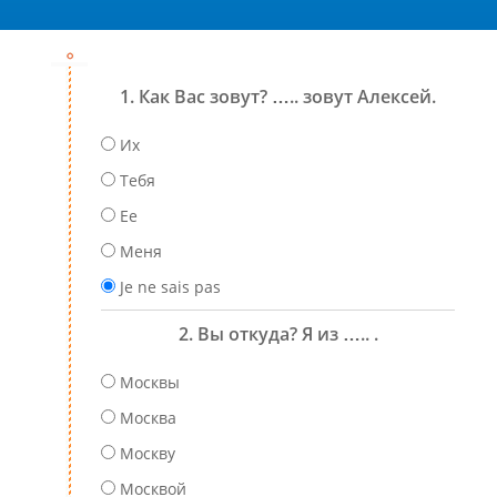
1. Как Вас зовут? ….. зовут Алексей.
Их
Тебя
Ее
Меня
Je ne sais pas
2. Вы откуда? Я из ….. .
Москвы
Москва
Москву
Москвой