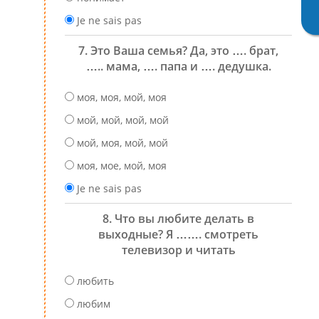
Je ne sais pas
7. Это Ваша семья? Да, это …. брат,
….. мама, …. папа и …. дедушка.
моя, моя, мой, моя
мой, мой, мой, мой
мой, моя, мой, мой
моя, мое, мой, моя
Je ne sais pas
8. Что вы любите делать в
выходные? Я ……. смотреть
телевизор и читать
любить
любим