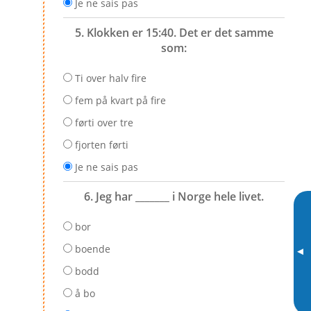
Je ne sais pas
5. Klokken er 15:40. Det er det samme
som:
Ti over halv fire
fem på kvart på fire
førti over tre
fjorten førti
Je ne sais pas
6. Jeg har _______ i Norge hele livet.
bor
boende
▸
bodd
å bo