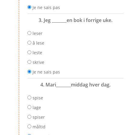
Je ne sais pas
3. Jeg _______en bok i forrige uke.
leser
å lese
leste
skrive
Je ne sais pas
4. Mari_______middag hver dag.
spise
lage
spiser
måltid