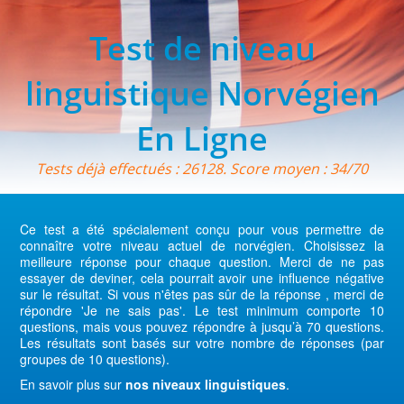
Test de niveau
linguistique Norvégien
En Ligne
Tests déjà effectués : 26128. Score moyen : 34/70
Ce test a été spécialement conçu pour vous permettre de
connaître votre niveau actuel de norvégien. Choisissez la
meilleure réponse pour chaque question. Merci de ne pas
essayer de deviner, cela pourrait avoir une influence négative
sur le résultat. Si vous n'êtes pas sûr de la réponse , merci de
répondre 'Je ne sais pas'. Le test minimum comporte 10
questions, mais vous pouvez répondre à jusqu’à 70 questions.
Les résultats sont basés sur votre nombre de réponses (par
groupes de 10 questions).
En savoir plus sur
nos niveaux linguistiques
.