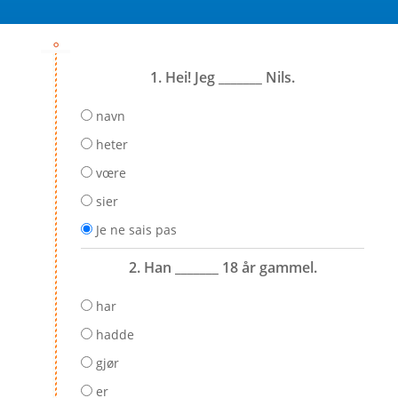
1. Hei! Jeg _______ Nils.
navn
heter
vœre
sier
Je ne sais pas
2. Han _______ 18 år gammel.
har
hadde
gjør
er