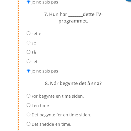
Je ne sais pas
7. Hun har _______dette TV-
programmet.
sette
se
så
sett
Je ne sais pas
8. Når begynte det å snø?
For begynte en time siden.
I en time
Det begynte for en time siden.
Det snødde en time.