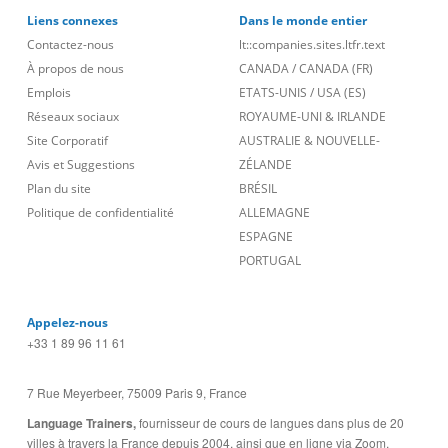
Liens connexes
Dans le monde entier
Contactez-nous
lt::companies.sites.ltfr.text
À propos de nous
CANADA
/
CANADA (FR)
Emplois
ETATS-UNIS
/
USA (ES)
Réseaux sociaux
ROYAUME-UNI & IRLANDE
Site Corporatif
AUSTRALIE & NOUVELLE-
Avis et Suggestions
ZÉLANDE
Plan du site
BRÉSIL
Politique de confidentialité
ALLEMAGNE
ESPAGNE
PORTUGAL
Appelez-nous
+33 1 89 96 11 61
7 Rue Meyerbeer, 75009 Paris 9, France
Language Trainers,
fournisseur de cours de langues dans plus de 20
villes à travers la France depuis 2004, ainsi que en ligne via Zoom,