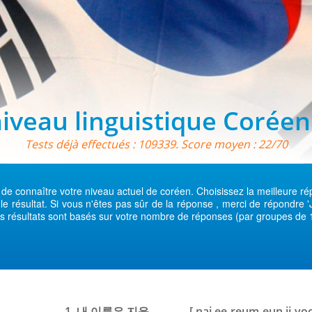
niveau linguistique Coréen
Tests déjà effectués : 109339. Score moyen : 22/70
de connaître votre niveau actuel de coréen. Choisissez la meilleure 
r le résultat. Si vous n'êtes pas sûr de la réponse , merci de répondre
s résultats sont basés sur votre nombre de réponses (par groupes de 
1. 내 이름은 지윤 ______ . [ nai ee-reum-eun ji-yoon