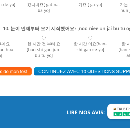
-de-yo]
갔나봐요[ gat-na-
가요 [ ga-yo]
가는 
ba-yo]
nun 
10. 눈이 언제부터 오기 시작했어요? [noo-niee un-jai-bu-tu ogi s
후에요.
한 시간 전 부터 요
한 시간 이요[han-
한 
gan hoo-
[han-shi-gan jun-
shi-gan ee-yo]
[han-
o]
bu-tu-yo]
a
ts de mon test
CONTINUEZ AVEC 10 QUESTIONS SUP
LIRE NOS AVIS: