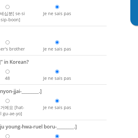
세십분[ se-si
Je ne sais pas
-sip-boon]
er's brother
Je ne sais pas
" in Korean?
48
Je ne sais pas
on-jjai-________.]
거에요 [hat-
Je ne sais pas
l gu-ae-yo]
young-hwa-ruel boru-________.]