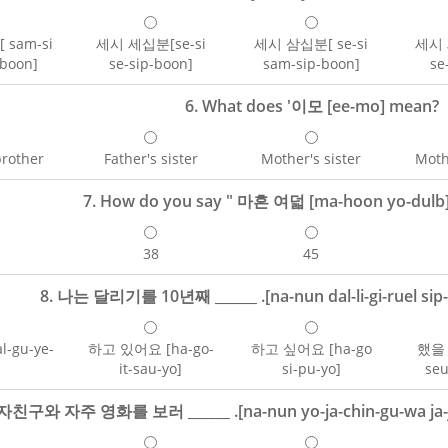
sam-si
세시 세십분[se-si
세시 삼십분[ se-si
세시 
-boon]
se-sip-boon]
sam-sip-boon]
se
6. What does '이모 [ee-mo] mean?
brother
Father's sister
Mother's sister
Moth
7. How do you say " 마흔 여덟 [ma-hoon yo-dulb]
38
45
8. 나는 달리기를 10년째 ______ .[na-nun dal-li-gi-ruel sip-ny
-gu-ye-
하고 있어요 [ha-go-
하고 싶어요 [ha-go
했을 
it-sau-yo]
si-pu-yo]
seu
친구와 자주 영화를 보러 ______ .[na-nun yo-ja-chin-gu-wa ja-ju 