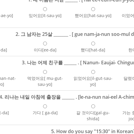
ae-yo]
있어요[it-sau-yo]
했어요[hat-sau-yo]
이었어요
2. 그 남자는 25살 _______ . [ gue nam-ja-nun soo-mul da-
-da]
이다[ee-da]
했다[hat-da]
한다
3. 나는 어제 친구를 ______ . [ Nanun- Eaujai- Chingure
n-nat-
먹었어요[ mu-gut-
읽었어요[il-gut-sau-
달렸어요
yo]
sau-yo]
yo]
4. 리나는 내일 아침에 출장을 ______ . [le-na-nun nai-eel A-chim-ai
-da]
가다 [ ga-da]
갈 것이다[gal-gu-
가는 중
shida]
jo
5. How do you say "15:30" in Korean