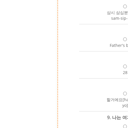
삼시 삼십분[ 
sam-sip
Father's 
28
할거에요[hal
yo]
9. 나는 여자