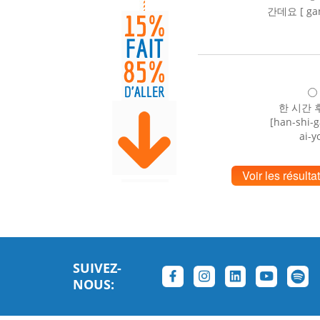
간데요 [ gan
한 시간 
[han-shi-
ai-y
Voir les résulta
SUIVEZ-
NOUS: