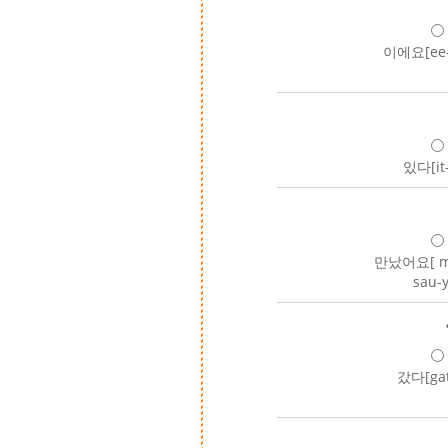
이에요[ee-
있다[it
만났어요[ ma
sau-
갔다[gat