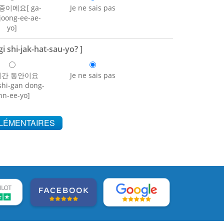
중이에요[ ga-
Je ne sais pas
joong-ee-ae-
yo]
hi-jak-hat-sau-yo? ]
시간 동안이요
Je ne sais pas
shi-gan dong-
hn-ee-yo]
PLÉMENTAIRES