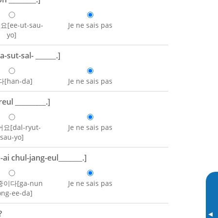
[ee-ut-sau-
Je ne sais pas
yo]
sut-sal- ______.]
[han-da]
Je ne sais pas
ul _________.]
[dal-ryut-
Je ne sais pas
sau-yo]
 chul-jang-eul_______.]
이다[ga-nun
Je ne sais pas
ong-ee-da]
?
▸