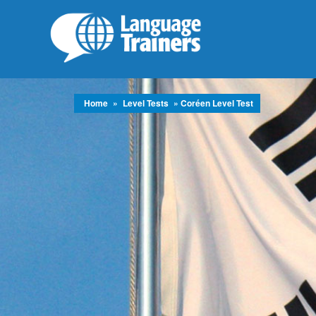
Home
»
Level Tests
» Coréen Level Test