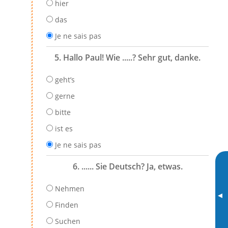
hier
das
Je ne sais pas
5. Hallo Paul! Wie .....? Sehr gut, danke.
geht’s
gerne
bitte
ist es
Je ne sais pas
6. ...... Sie Deutsch? Ja, etwas.
Nehmen
▸
Finden
Suchen