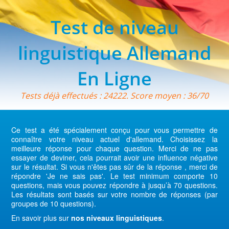
Test de niveau
linguistique Allemand
En Ligne
Tests déjà effectués : 24222. Score moyen : 36/70
Ce test a été spécialement conçu pour vous permettre de
connaître votre niveau actuel d'allemand. Choisissez la
meilleure réponse pour chaque question. Merci de ne pas
essayer de deviner, cela pourrait avoir une influence négative
sur le résultat. Si vous n'êtes pas sûr de la réponse , merci de
répondre 'Je ne sais pas'. Le test minimum comporte 10
questions, mais vous pouvez répondre à jusqu’à 70 questions.
Les résultats sont basés sur votre nombre de réponses (par
groupes de 10 questions).
En savoir plus sur
nos niveaux linguistiques
.