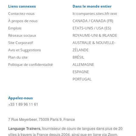
Liens connexes
Dans le monde entier
Contactez-nous
lt::companies.sites.ltfr.text
À propos de nous
CANADA
/
CANADA (FR)
Emplois
ETATS-UNIS
/
USA (ES)
Réseaux sociaux
ROYAUME-UNI & IRLANDE
Site Corporatif
AUSTRALIE & NOUVELLE-
Avis et Suggestions
ZÉLANDE
Plan du site
BRÉSIL
Politique de confidentialité
ALLEMAGNE
ESPAGNE
PORTUGAL
Appelez-nous
+33 1 89 96 11 61
7 Rue Meyerbeer, 75009 Paris 9, France
Language Trainers,
fournisseur de cours de langues dans plus de 20
villes à travers la France depuis 2004, ainsi que en ligne via Zoom,