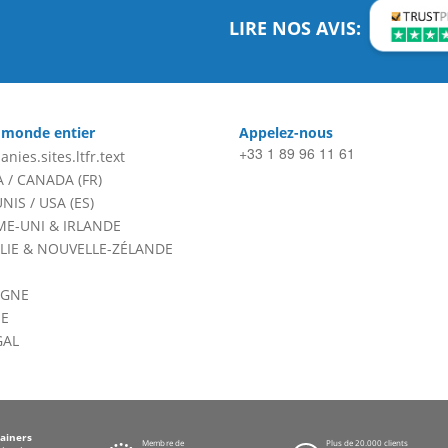
LIRE NOS AVIS:
 monde entier
Appelez-nous
+33 1 89 96 11 61
anies.sites.ltfr.text
A
/
CANADA (FR)
UNIS
/
USA (ES)
E-UNI & IRLANDE
LIE & NOUVELLE-ZÉLANDE
AGNE
E
GAL