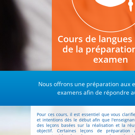
Cours de langues
de la préparatio
examen
Nous offrons une préparation aux 
examens afin de répondre aux
Pour ces cours, il est essentiel que vous clarif
et intentions dès le début afin que l'enseignan
des leçons basées sur la réalisation et la réu
objectif. Certaines leçons de préparation