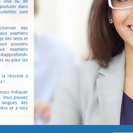
e visa ou de
postuler dans
ibilités sont
tionner des
n aux examens
ge des tests et
Nous pouvons
aux examens
 d’approfondir
es ou pour les
la réussite à
x !
 nous indiquer
n. Vous pouvez
 langues des
ière et à titre