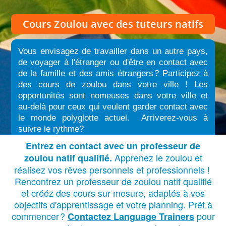
Cours Zoulou
avec des tuteurs natifs
Vous envisagez de travailler dans un autre pays,
de voyager à l'étranger ou d'être en contact avec
de la famille et des amis étrangers
?
Participez à
des cours de zoulou dans votre ville ! Les
opportunités sont nomeuses dans votre ville et
au-delà pour ceux qui veulent garder contact avec
le monde polyglotte actuel. Arriverez-vous à
suivre le rythme?
Entrez en contact avec un professeur de
Apprenez le zoulou et
zoulou natif qualifié.
réalisez vos rêves personnels et professionnels !
Rencontrez un professeur de zoulou natif qualifié
et crééz des cours sur mesure, adaptés à vos
objectifs d'apprentissage et votre planning. Prêt à
commencer
?
pour
Contactez Language Trainers