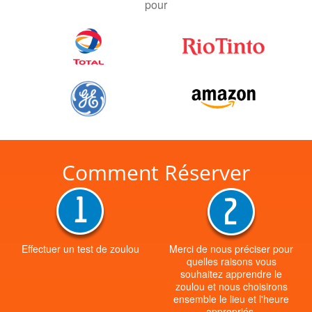
pour
Comment Réserver
Effectuer un test de zoulou
Merci de nous préciser pour
quelles raisons vous
souhaitez apprendre le
zoulou et nous choisirons
ensemble le lieu et l'heure
appropriés.