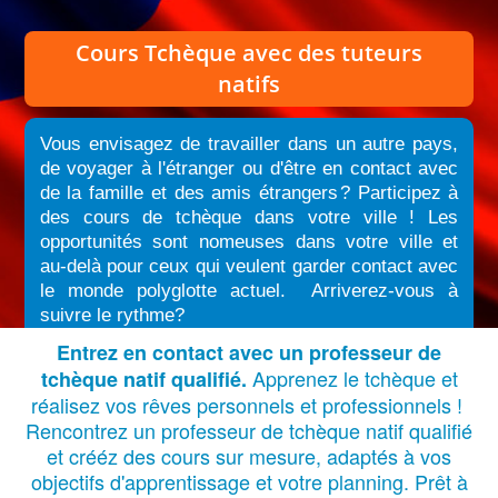
Cours Tchèque
avec des tuteurs
natifs
Vous envisagez de travailler dans un autre pays,
de voyager à l'étranger ou d'être en contact avec
de la famille et des amis étrangers
?
Participez à
des cours de tchèque dans votre ville ! Les
opportunités sont nomeuses dans votre ville et
au-delà pour ceux qui veulent garder contact avec
le monde polyglotte actuel. Arriverez-vous à
suivre le rythme?
Entrez en contact avec un professeur de
Apprenez le tchèque et
tchèque natif qualifié.
réalisez vos rêves personnels et professionnels !
Rencontrez un professeur de tchèque natif qualifié
et crééz des cours sur mesure, adaptés à vos
objectifs d'apprentissage et votre planning. Prêt à