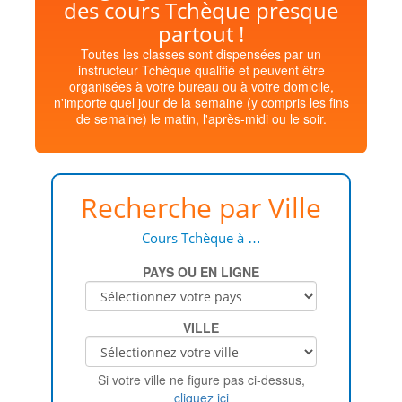
des cours Tchèque presque
partout !
Toutes les classes sont dispensées par un
instructeur Tchèque qualifié et peuvent être
organisées à votre bureau ou à votre domicile,
n'importe quel jour de la semaine (y compris les fins
de semaine) le matin, l'après-midi ou le soir.
Recherche par Ville
Cours Tchèque à …
PAYS OU EN LIGNE
VILLE
Si votre ville ne figure pas ci-dessus,
cliquez ici