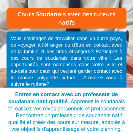
Cours Soudanais
avec des tuteurs
natifs
Vous envisagez de travailler dans un autre pays,
de voyager à l'étranger ou d'être en contact avec
de la famille et des amis étrangers
?
Participez à
des cours de soudanais dans votre ville ! Les
opportunités sont nomeuses dans votre ville et
au-delà pour ceux qui veulent garder contact avec
le monde polyglotte actuel. Arriverez-vous à
suivre le rythme?
Entrez en contact avec un professeur de
Apprenez le soudanais
soudanais natif qualifié.
et réalisez vos rêves personnels et professionnels
! Rencontrez un professeur de soudanais natif
qualifié et crééz des cours sur mesure, adaptés à
vos objectifs d'apprentissage et votre planning.