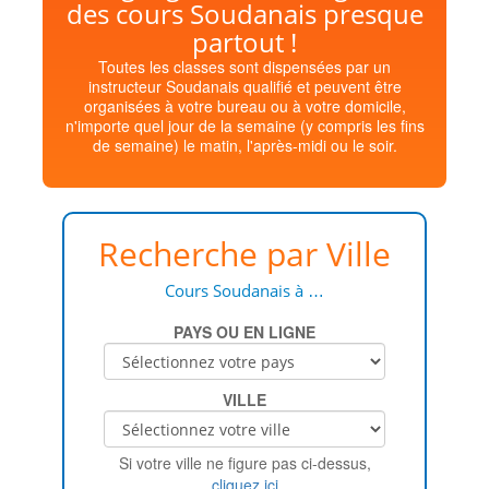
des cours Soudanais presque
partout !
Toutes les classes sont dispensées par un
instructeur Soudanais qualifié et peuvent être
organisées à votre bureau ou à votre domicile,
n'importe quel jour de la semaine (y compris les fins
de semaine) le matin, l'après-midi ou le soir.
Recherche par Ville
Cours Soudanais à …
PAYS OU EN LIGNE
VILLE
Si votre ville ne figure pas ci-dessus,
cliquez ici