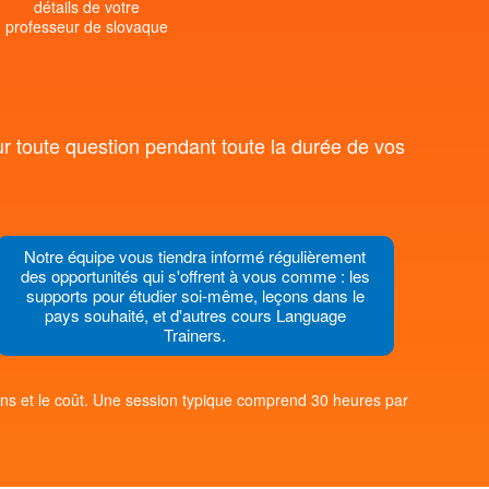
détails de votre
professeur de slovaque
r toute question pendant toute la durée de vos
Notre équipe vous tiendra informé régulièrement
des opportunités qui s'offrent à vous comme : les
supports pour étudier soi-même, leçons dans le
pays souhaité, et d'autres cours Language
Trainers.
çons et le coût. Une session typique comprend 30 heures par