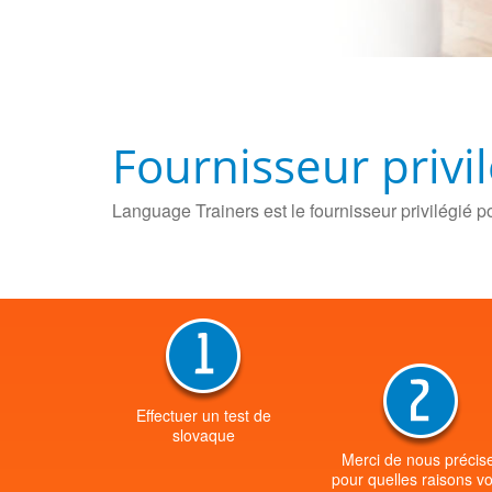
Fournisseur privi
Language Trainers est le fournisseur privilégié p
Effectuer un test de
slovaque
Merci de nous précis
pour quelles raisons v