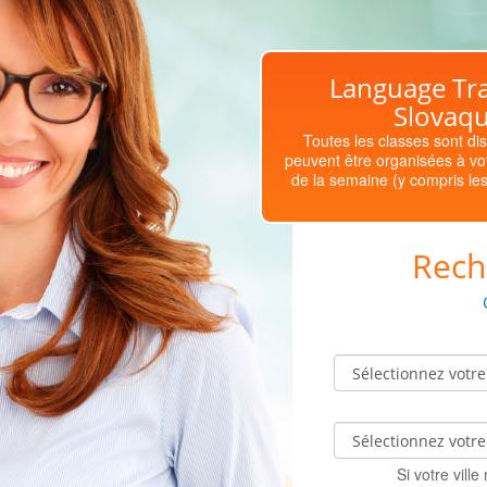
Language Tra
Slovaqu
Toutes les classes sont di
peuvent être organisées à vot
de la semaine (y compris les 
Rech
Si votre vill