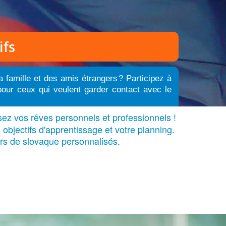
ifs
a famille et des amis étrangers
?
Participez à
pour ceux qui veulent garder contact avec le
sez vos rêves personnels et professionnels !
objectifs d'apprentissage et votre planning.
rs de slovaque personnalisés.