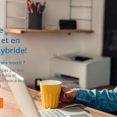
e
 et en
hybride!
ore inscrit ?
cez par des
 ligne et
en face-à-face
d