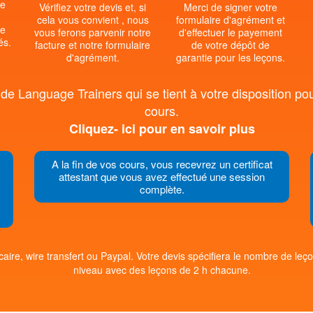
le
Vérifiez votre devis et, si
Merci de signer votre
cela vous convient , nous
formulaire d'agrément et
le
vous ferons parvenir notre
d'effectuer le payement
és.
facture et notre formulaire
de votre dépôt de
d'agrément.
garantie pour les leçons.
e Language Trainers qui se tient à votre disposition pou
cours.
Cliquez- ici pour en savoir plus
A la fin de vos cours, vous recevrez un certificat
attestant que vous avez effectué une session
complète.
aire, wire transfert ou Paypal. Votre devis spécifiera le nombre de le
niveau avec des leçons de 2 h chacune.