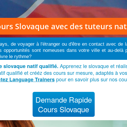
urs Slovaque
avec des tuteurs nat
ays, de voyager à l'étranger ou d'être en contact avec de l
s opportunités sont nomeuses dans votre ville et au-delà 
ivre le rythme?
Apprenez le slovaque et réali
 slovaque natif qualifié.
f qualifié et crééz des cours sur mesure, adaptés à vos 
pour en savoir plus sur nos cou
tez Language Trainers
Demande Rapide
Cours Slovaque