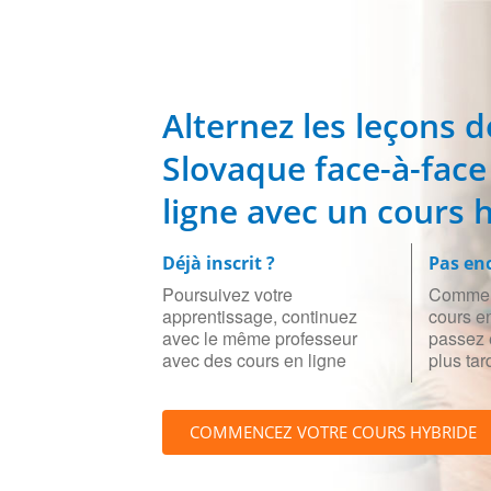
Alternez les leçons d
Slovaque face-à-face
ligne avec un cours 
Déjà inscrit ?
Pas enc
Poursuivez votre
Commen
apprentissage, continuez
cours en
avec le même professeur
passez 
avec des cours en ligne
plus tar
COMMENCEZ VOTRE COURS HYBRIDE