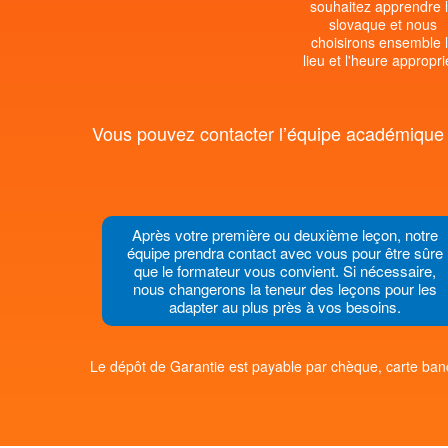
souhaitez apprendre 
slovaque et nous
choisirons ensemble 
lieu et l'heure appropri
Vous pouvez contacter l’équipe académique d
Après votre première ou deuxième leçon, notre
équipe prendra contact avec vous pour être sûre
que le formateur vous convient. Si nécessaire,
nous changerons la teneur des leçons pour les
adapter au plus près à vos besoins.
Le dépôt de Garantie est payable par chèque, carte banc