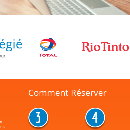
légié
our
Comment Réserver
er
ous