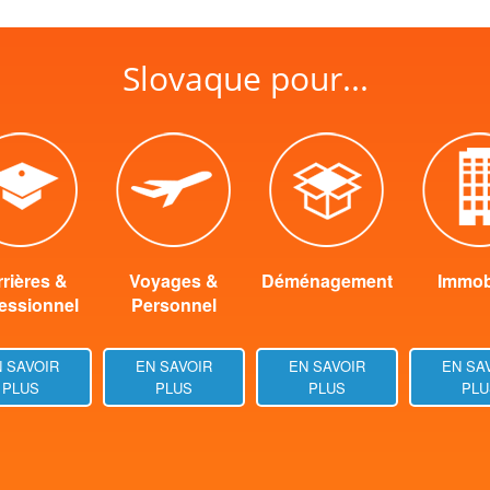
Slovaque pour...
rières &
Voyages &
Déménagement
Immobi
essionnel
Personnel
 SAVOIR
EN SAVOIR
EN SAVOIR
EN SA
PLUS
PLUS
PLUS
PLU