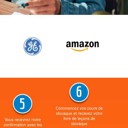
Commencez vos cours de
slovaque et recevez votre
livre de leçons de
Vous recevrez notre
slovaque
confirmation avec les