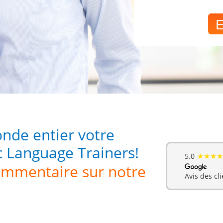
E
nde entier votre
c Language Trainers!
★★★★
5.0
commentaire sur notre
Avis des cli