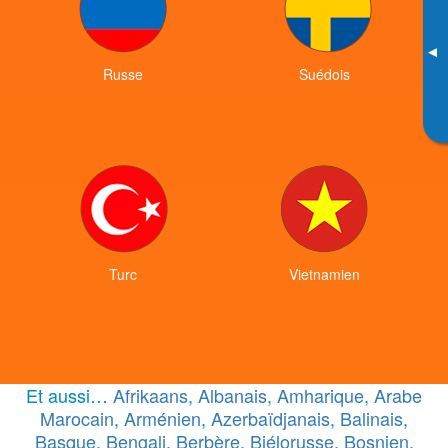
▸
Russe
Suédois
Turc
Vietnamien
Et aussi…
Afrikaans
,
Albanais
,
Amharique
,
Arabe
Marocain
,
Arménien
,
Azerbaïdjanais
,
Balinais
,
Basque
,
Bengali
,
Berbère
,
Biélorusse
,
Bosnien
,