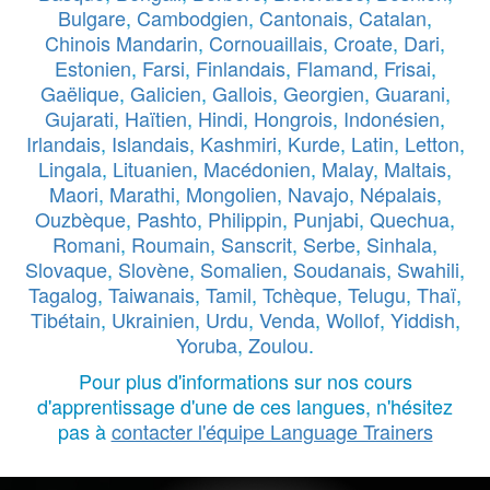
Bulgare
,
Cambodgien
,
Cantonais
,
Catalan
,
Chinois Mandarin
,
Cornouaillais
,
Croate
,
Dari
,
Estonien
,
Farsi
,
Finlandais
,
Flamand
,
Frisai
,
Gaëlique
,
Galicien
,
Gallois
,
Georgien
,
Guarani
,
Gujarati
,
Haïtien
,
Hindi
,
Hongrois
,
Indonésien
,
Irlandais
,
Islandais
,
Kashmiri
,
Kurde
,
Latin
,
Letton
,
Lingala
,
Lituanien
,
Macédonien
,
Malay
,
Maltais
,
Maori
,
Marathi
,
Mongolien
,
Navajo
,
Népalais
,
Ouzbèque
,
Pashto
,
Philippin
,
Punjabi
,
Quechua
,
Romani
,
Roumain
,
Sanscrit
,
Serbe
,
Sinhala
,
Slovaque
,
Slovène
,
Somalien
,
Soudanais
,
Swahili
,
Tagalog
,
Taiwanais
,
Tamil
,
Tchèque
,
Telugu
,
Thaï
,
Tibétain
,
Ukrainien
,
Urdu
,
Venda
,
Wollof
,
Yiddish
,
Yoruba
,
Zoulou
.
Pour plus d'informations sur nos cours
d'apprentissage d'une de ces langues, n'hésitez
pas à
contacter l'équipe Language Trainers