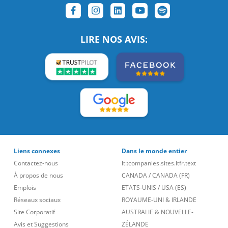
LIRE NOS AVIS:
Liens connexes
Dans le monde entier
Contactez-nous
lt::companies.sites.ltfr.text
À propos de nous
CANADA
/
CANADA (FR)
Emplois
ETATS-UNIS
/
USA (ES)
Réseaux sociaux
ROYAUME-UNI & IRLANDE
Site Corporatif
AUSTRALIE & NOUVELLE-
Avis et Suggestions
ZÉLANDE