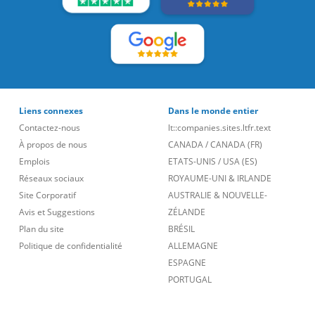
Liens connexes
Dans le monde entier
Contactez-nous
lt::companies.sites.ltfr.text
À propos de nous
CANADA
/
CANADA (FR)
Emplois
ETATS-UNIS
/
USA (ES)
Réseaux sociaux
ROYAUME-UNI & IRLANDE
Site Corporatif
AUSTRALIE & NOUVELLE-
Avis et Suggestions
ZÉLANDE
Plan du site
BRÉSIL
Politique de confidentialité
ALLEMAGNE
ESPAGNE
PORTUGAL