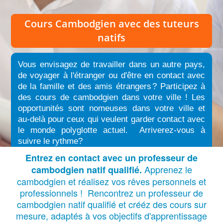
Cours Cambodgien
avec des tuteurs
natifs
Vous envisagez de travailler dans un autre pays,
de voyager à l'étranger ou d'être en contact avec
de la famille et des amis étrangers
?
Participez à
des cours de cambodgien dans votre ville ! Les
opportunités sont nomeuses dans votre ville et
au-delà pour ceux qui veulent garder contact avec
le monde polyglotte actuel. Arriverez-vous à
suivre le rythme?
Entrez en contact avec un professeur de
Apprenez le
cambodgien natif qualifié.
cambodgien et réalisez vos rêves personnels et
professionnels ! Rencontrez un professeur de
cambodgien natif qualifié et crééz des cours sur
mesure, adaptés à vos objectifs d'apprentissage