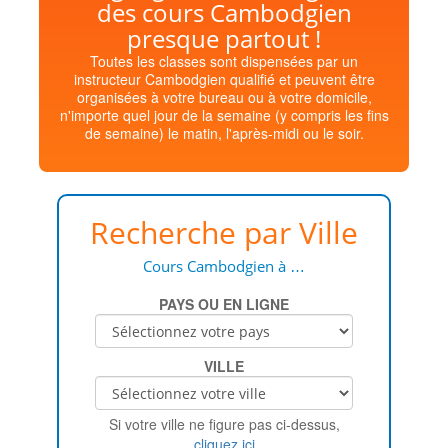
des cours Cambodgien
presque partout !
Toutes les classes sont dispensées par un
instructeur Cambodgien qualifié et peuvent être
organisées à votre bureau ou à votre domicile,
n'importe quel jour de la semaine (y compris les fins
de semaine) le matin, l'après-midi ou le soir.
Recherche par Ville
Cours Cambodgien à …
PAYS OU EN LIGNE
VILLE
Si votre ville ne figure pas ci-dessus,
cliquez ici